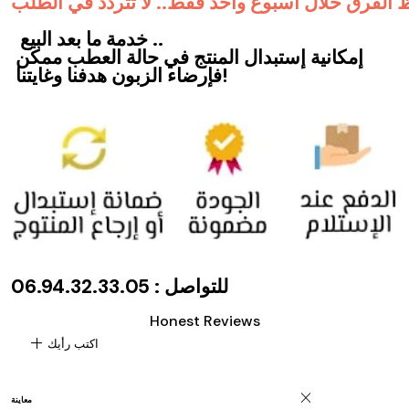
 الفرق خلال أسبوع واحد فقط.. لا تتردد في الطلب
خدمة ما بعد البيع ..
إمكانية إستبدال المنتج في حالة العطب ممكن
فإرضاء الزبون هدفنا وغايتنا!
للتواصل : 06.94.32.33.05
Honest Reviews
add
اكتب رأيك
close
معاينة