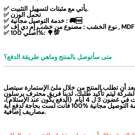
✅ يأتي مع مثبتات لتسهيل التثبيت.
✅ تحمل الوزن
✅ خدمة التوصيل مجانية : 🚚🆓
✅ نوع الخشب : مصنوع من خشب إم دي إف , MDF
✅ أصلي 100%: 🌳💯
متى سأتوصل بالمنتج وماهي طريقة الدفع؟
 بعد أن تطلب المنتج من خلال ملئ الإستمارة سيتصل
شركة ليتم تأكيد طلبك، لدينا فريق محترف يرسلون
منتجاتنا أينما كنت في غضون 3 ل 4 ايام (الدفع يكون عند الإستلام)،
بالإظافة إلى خدمة التوصيل مجانية %100 فأنت لست بحاجة لدفع أية
مصاريف إضافية.