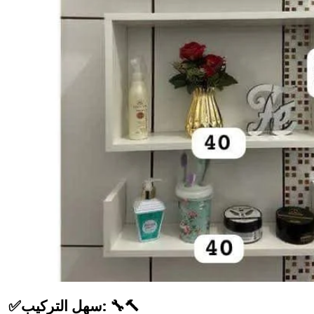
✅سهل التركيب: 🔧🔨