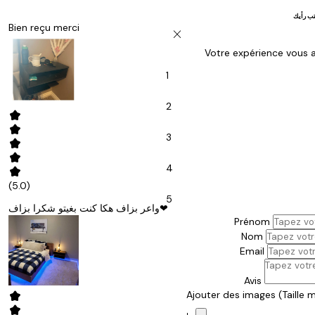
تب رأيك
Bien reçu merci
close
Votre expérience vous a-
1
2
kid_star
kid_star
3
kid_star
kid_star
4
kid_star
(5.0)
5
واعر بزاف هكا كنت بغيتو شكرا بزاف❤
Prénom
Nom
Email
Avis
kid_star
Ajouter des images
(Taille 
kid_star