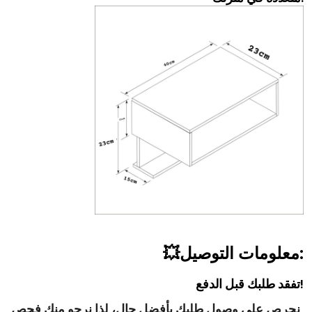
💥معلومات التوصيل:
تفقد طلبك قبل الدفع!
نحرص على وصول طلبك بأفضل حال،
لذا نرجو منك فحص 