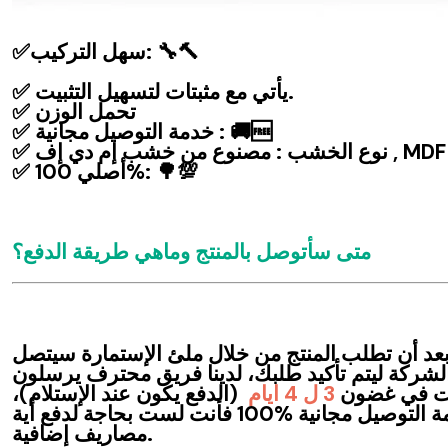
✅سهل التركيب: 🔧🔨
✅ يأتي مع مثبتات لتسهيل التثبيت.
✅ تحمل الوزن
✅ خدمة التوصيل مجانية : 🚚🆓
✅ نوع الخشب : مصنوع من خشب إم دي إف , MDF
✅ أصلي 100%: 🌳💯
متى سأتوصل بالمنتج وماهي طريقة الدفع؟
 بعد أن تطلب المنتج من خلال ملئ الإستمارة سيتصل
شركة ليتم تأكيد طلبك، لدينا فريق محترف يرسلون
 كنت في غضون
3
ل
4
ايام
(الدفع يكون عند الإستلام)،
بالإظافة إلى خدمة التوصيل مجانية %100 فأنت لست بحاجة لدفع أية
مصاريف إضافية.