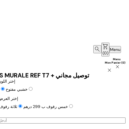
shopping_cart
search
Menu
(
0
)
Menu
Mon Panier
(
0
)
close
close
ETAGERS MURALE REF T7 + توصيل مجاني
إختر اللو
خشبي مغلوق
خشبي مفتوح
إختر العرض
ثلاثة رفوف ب 199 درهم
خمس رفوف ب 299 درهم