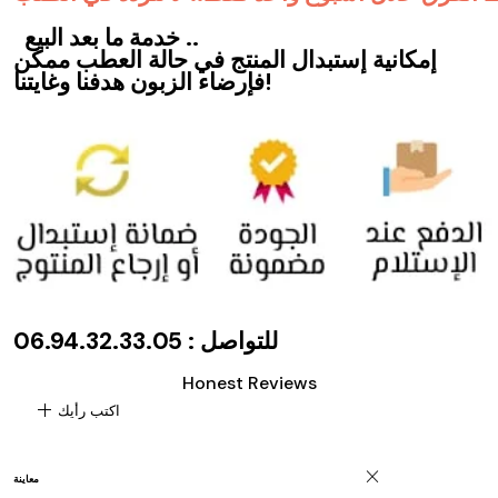
خدمة ما بعد البيع ..
إمكانية إستبدال المنتج في حالة العطب ممكن
فإرضاء الزبون هدفنا وغايتنا!
للتواصل : 06.94.32.33.05
Honest Reviews
add
اكتب رأيك
close
معاينة