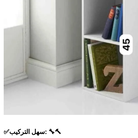
✅سهل التركيب: 🔧🔨