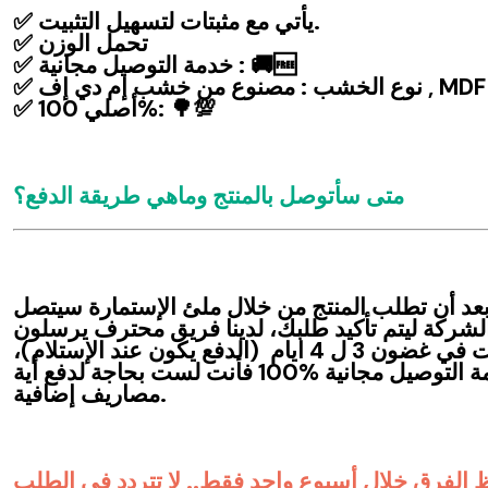
✅ يأتي مع مثبتات لتسهيل التثبيت.
✅ تحمل الوزن
✅ خدمة التوصيل مجانية : 🚚🆓
✅ نوع الخشب : مصنوع من خشب إم دي إف , MDF
✅ أصلي 100%: 🌳💯
متى سأتوصل بالمنتج وماهي طريقة الدفع؟
 بعد أن تطلب المنتج من خلال ملئ الإستمارة سيتصل
شركة ليتم تأكيد طلبك، لدينا فريق محترف يرسلون
منتجاتنا أينما كنت في غضون 3 ل 4 ايام (الدفع يكون عند الإستلام)،
بالإظافة إلى خدمة التوصيل مجانية %100 فأنت لست بحاجة لدفع أية
مصاريف إضافية.
 الفرق خلال أسبوع واحد فقط.. لا تتردد في الطلب